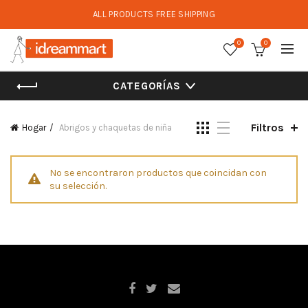
ALL PRODUCTS FREE SHIPPING
0
0
CATEGORÍAS
Filtros
Hogar
Abrigos y chaquetas de niña
No se encontraron productos que coincidan con
su selección.