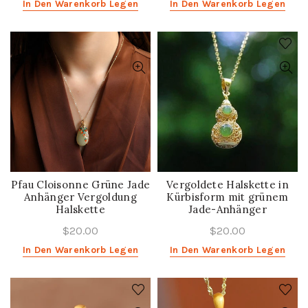
In Den Warenkorb Legen
In Den Warenkorb Legen
Pfau Cloisonne Grüne Jade
Vergoldete Halskette in
Anhänger Vergoldung
Kürbisform mit grünem
Halskette
Jade-Anhänger
$20.00
$20.00
In Den Warenkorb Legen
In Den Warenkorb Legen