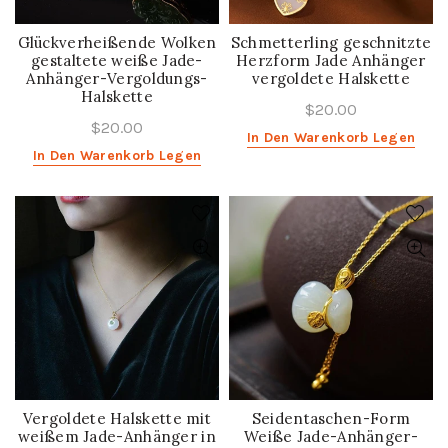
Glückverheißende Wolken
Schmetterling geschnitzte
gestaltete weiße Jade-
Herzform Jade Anhänger
Anhänger-Vergoldungs-
vergoldete Halskette
Halskette
$20.00
$20.00
In Den Warenkorb Legen
In Den Warenkorb Legen
Vergoldete Halskette mit
Seidentaschen-Form
weißem Jade-Anhänger in
Weiße Jade-Anhänger-